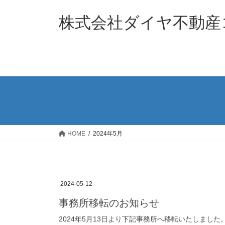
コ
ナ
ン
ビ
株式会社ダイヤ不動産
テ
ゲ
ン
ー
ツ
シ
へ
ョ
ス
ン
キ
に
ッ
移
プ
動
HOME
2024年5月
2024-05-12
事務所移転のお知らせ
2024年5月13日より下記事務所へ移転いたしまし